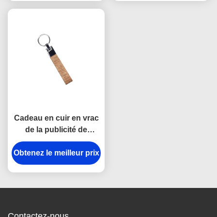
Cadeau en cuir en vrac
de la publicité de
souvenir de Cork Plain
Obtenez le meilleur prix
Leather Keyring 12mm
Keychains
Contactez-nous