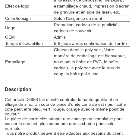
Impression de Debossing, de Digital,
Effet de logo
estampillage chaud, impression d'écran
de gravure et en soie de laser, etc.
Color&design
Selon l'exigence du client
Promotion, cadeau de
la
publicité,
Uage
cadeau de
souvenir
OEM
Admis
Temps d'échantillon
5-8 jours après confirmation de l'ordre
Chacun dans le poly sac ; Votre
manière de emballage est bienvenue,
Emballage
nous ont la boîte de PVC, le boîte-
cadeau, le poly sac avec le trou de
coup, la boîte pliée, etc.
Description
Cet article D6898 fait d'unité centrale de haute qualité et en
alliage de zinc. Un côté de pièce d'unité centrale est noir, l'autre
côté peut être bleu, vert, rouge, orange avec le même point de
couleur.
La pièce de porte-clés adopte une conception semblable pour
casser le crochet, plus commode que la chaîne principale
normale.
Tous notre produit peuvent être adaptés aux besoins du client