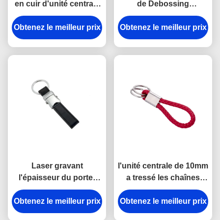
en cuir d'unité centrale
de Debossing
de vert de bande de
garnissent en cuir le
Obtenez le meilleur prix
Debossing attachent
Obtenez le meilleur prix
support de chaînes
couvrir d'un dôme
principales autour de
époxyde
l'épaisseur de 6.5mm
Laser gravant
l'unité centrale de 10mm
l'épaisseur du porte-
a tressé les chaînes
clés 9mm de cuir de
principales en cuir
Obtenez le meilleur prix
Mini Key Holder
Obtenez le meilleur prix
Debossing Logo Car
Souvenir Personalised
Key Ring Holder