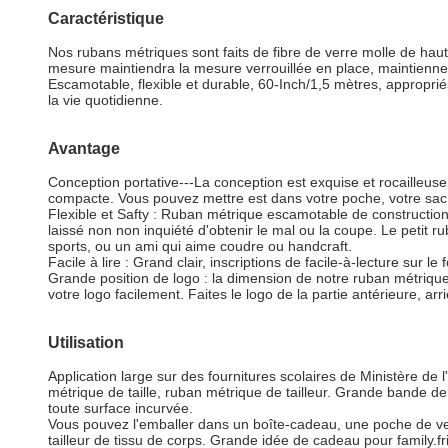
Caractéristique
Nos rubans métriques sont faits de fibre de verre molle de hau
mesure maintiendra la mesure verrouillée en place, maintiennen
Escamotable, flexible et durable, 60-Inch/1,5 mètres, appropri
la vie quotidienne.
Avantage
Conception portative---La conception est exquise et rocailleuse.
compacte. Vous pouvez mettre est dans votre poche, votre sac. 
Flexible et Safty : Ruban métrique escamotable de construction
laissé non non inquiété d'obtenir le mal ou la coupe. Le petit 
sports, ou un ami qui aime coudre ou handcraft.
Facile à lire : Grand clair, inscriptions de facile-à-lecture sur 
Grande position de logo : la dimension de notre ruban métrique
votre logo facilement. Faites le logo de la partie antérieure, 
Utilisation
Application large sur des fournitures scolaires de Ministère de
métrique de taille, ruban métrique de tailleur. Grande bande de
toute surface incurvée.
Vous pouvez l'emballer dans un boîte-cadeau, une poche de velo
tailleur de tissu de corps. Grande idée de cadeau pour family.fr