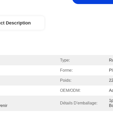
ct Description
Type:
R
Forme:
P
Poids:
2
OEM/ODM:
A
1p
Détails D'emballage:
enir
Bo