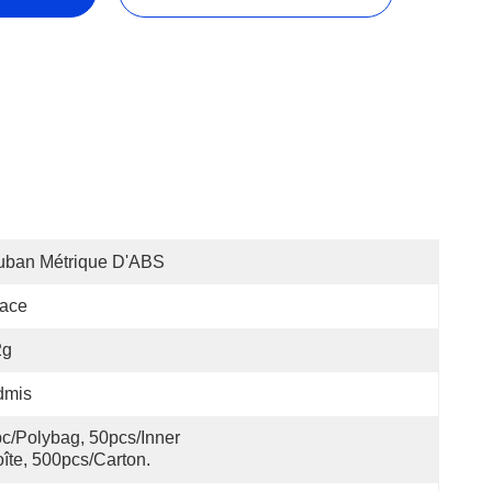
uban Métrique D'ABS
lace
2g
dmis
c/polybag, 50pcs/inner 
îte, 500pcs/carton.