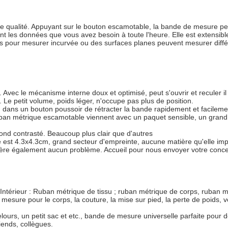
te qualité. Appuyant sur le bouton escamotable, la bande de mesure peu
t les données que vous avez besoin à toute l'heure. Elle est extensibl
és pour mesurer incurvée ou des surfaces planes peuvent mesurer diffé
 Avec le mécanisme interne doux et optimisé, peut s'ouvrir et reculer il 
Le petit volume, poids léger, n'occupe pas plus de position.
 dans un bouton poussoir de rétracter la bande rapidement et facilement
ruban métrique escamotable viennent avec un paquet sensible, un grand c
le fond contrasté. Beaucoup plus clair que d'autres
 est 4.3x4.3cm, grand secteur d'empreinte, aucune matière qu'elle impri
arrière également aucun problème. Accueil pour nous envoyer votre conce
 l'Intérieur : Ruban métrique de tissu ; ruban métrique de corps, ruba
 mesure pour le corps, la couture, la mise sur pied, la perte de poids
urs, un petit sac et etc., bande de mesure universelle parfaite pour 
iends, collègues.