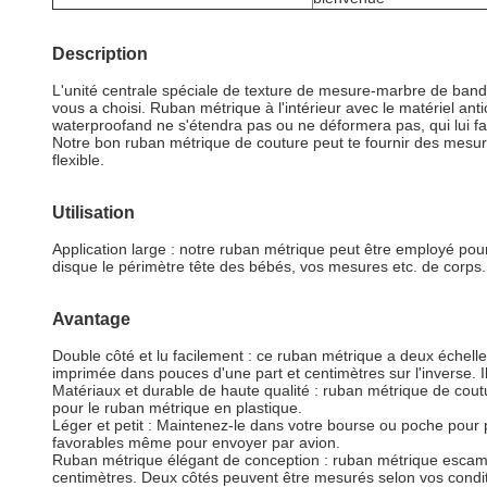
Description
L'unité centrale spéciale de texture de mesure-marbre de bande 
vous a choisi. Ruban métrique à l'intérieur avec le matériel ant
waterproofand ne s'étendra pas ou ne déformera pas, qui lui fai
Notre bon ruban métrique de couture peut te fournir des mesure
flexible.
Utilisation
Application large : notre ruban métrique peut être employé pour 
disque le périmètre tête des bébés, vos mesures etc. de corps. A
Avantage
Double côté et lu facilement : ce ruban métrique a deux échell
imprimée dans pouces d'une part et centimètres sur l'inverse. Il e
Matériaux et durable de haute qualité : ruban métrique de coutu
pour le ruban métrique en plastique.
Léger et petit : Maintenez-le dans votre bourse ou poche pour 
favorables même pour envoyer par avion.
Ruban métrique élégant de conception : ruban métrique escamo
centimètres. Deux côtés peuvent être mesurés selon vos condit