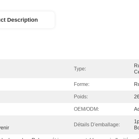
ct Description
Ru
Type:
Ce
Forme:
R
Poids:
2
OEM/ODM:
A
1p
Détails D'emballage:
enir
Bo