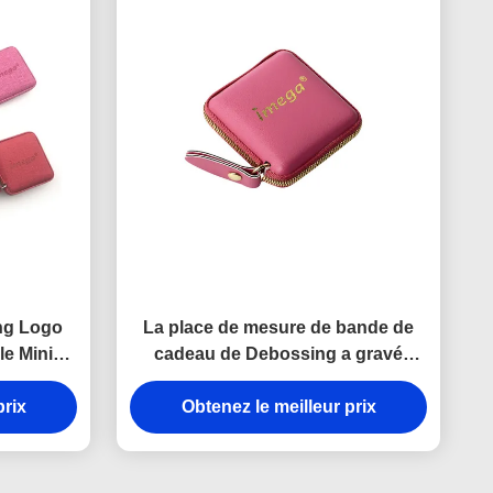
ing Logo
La place de mesure de bande de
le Mini
cadeau de Debossing a gravé
e Fabric
l'unité centrale en refief d'ABS de
prix
Obtenez le meilleur prix
logo