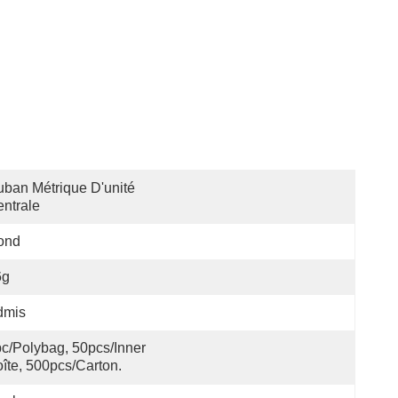
ban Métrique D'unité 
ntrale
ond
6g
dmis
c/polybag, 50pcs/inner 
îte, 500pcs/carton.