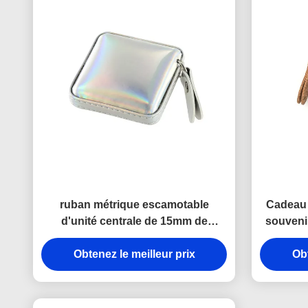
ruban métrique escamotable
Cadeau 
d'unité centrale de 15mm de
souveni
cadeau en cuir Jelly Color de
d'unité 
Obtenez le meilleur prix
souvenir
Obt