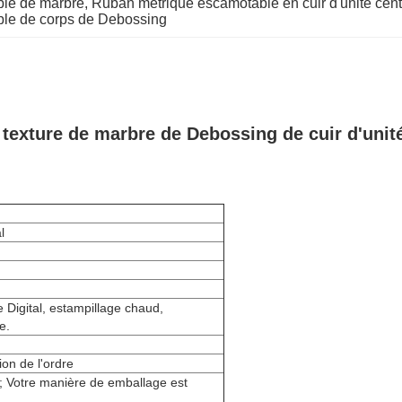
le de marbre
, 
Ruban métrique escamotable en cuir d'unité cent
le de corps de Debossing
exture de marbre de Debossing de cuir d'unité
l
 Digital, estampillage chaud,
e.
ion de l'ordre
; Votre manière de emballage est