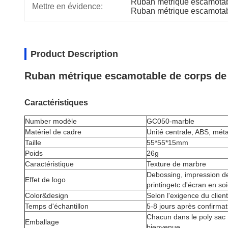
Ruban métrique escamotab
Mettre en évidence:
Ruban métrique escamotab
Product Description
Ruban métrique escamotable de corps de t
Caractéristiques
Number modèle
GC050-marble
Matériel de cadre
Unité centrale, ABS, méta
Taille
55*55*15mm
Poids
26g
Caractéristique
Texture de marbre
Debossing, impression de
Effet de logo
printingetc d'écran en soi
Color&design
Selon l'exigence du client
Temps d'échantillon
5-8 jours après confirmat
Chacun dans le poly sac 
Emballage
bienvenue