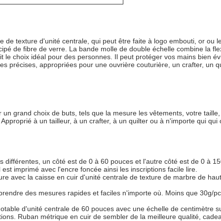
de texture d'unité centrale, qui peut être faite à logo embouti, or ou 
icipé de fibre de verre. La bande molle de double échelle combine la flex
t le choix idéal pour des personnes. Il peut protéger vos mains bien év
s précises, appropriées pour une ouvrière couturière, un crafter, un q
un grand choix de buts, tels que la mesure les vêtements, votre taille, 
pproprié à un tailleur, à un crafter, à un quilter ou à n'importe qui qu
es différentes, un côté est de 0 à 60 pouces et l'autre côté est de 0 à
st imprimé avec l'encre foncée ainsi les inscriptions facile lire.
re avec la caisse en cuir d'unité centrale de texture de marbre de haut
prendre des mesures rapides et faciles n'importe où. Moins que 30g/pc,
table d'unité centrale de 60 pouces avec une échelle de centimètre s
ions. Ruban métrique en cuir de sembler de la meilleure qualité, cadea