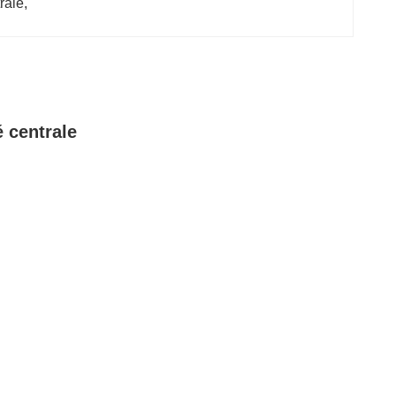
rale
, 
 centrale