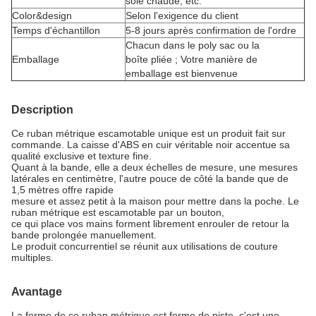
soie chaude, etc.
Color&design
Selon l'exigence du client
Temps d'échantillon
5-8 jours après confirmation de l'ordre
Chacun dans le poly sac ou la
Emballage
boîte pliée ; Votre manière de
emballage est bienvenue
Description
Ce ruban métrique escamotable unique est un produit fait sur
commande. La caisse d'ABS en cuir véritable noir accentue sa
qualité exclusive et texture fine.
Quant à la bande, elle a deux échelles de mesure, une mesures
latérales en centimètre, l'autre pouce de côté la bande que de
1,5 mètres offre rapide
mesure et assez petit à la maison pour mettre dans la poche. Le
ruban métrique est escamotable par un bouton,
ce qui place vos mains forment librement enrouler de retour la
bande prolongée manuellement.
Le produit concurrentiel se réunit aux utilisations de couture
multiples.
Avantage
La forme de ce ruban métrique est forme de piste, c'est une