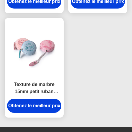
Obtenez le meilleur prix
centrale Mini
Obtenez le meilleur prix
l'unité centrale en refief
Retractable Tape
d'ABS de logo
Measure Fabric d'ABS
Texture de marbre
15mm petit ruban
métrique escamotable
Obtenez le meilleur prix
de corps de logo de
Debossing