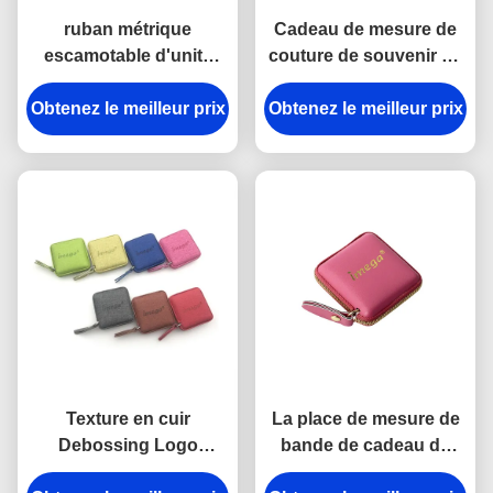
ruban métrique
Cadeau de mesure de
escamotable d'unité
couture de souvenir de
centrale de 15mm de
la place 15mm d'ABS
Obtenez le meilleur prix
cadeau en cuir Jelly
Obtenez le meilleur prix
d'unité centrale de
Color de souvenir
bande d'Imega
Texture en cuir
La place de mesure de
Debossing Logo
bande de cadeau de
Souvenir d'unité
Debossing a gravé