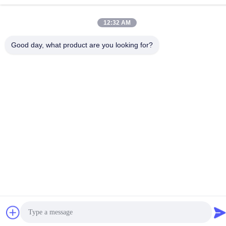
12:32 AM
Good day, what product are you looking for?
Politique de confidentialité
|
Plan du site
Chine Bonne qualité Support à chaînes principal en métal
Fournisseur. Copyright © -2026 SHUNDE IMEGA COMPANY
LIMITED IMEGA CO.,LIMITED . Tous droits réservés.