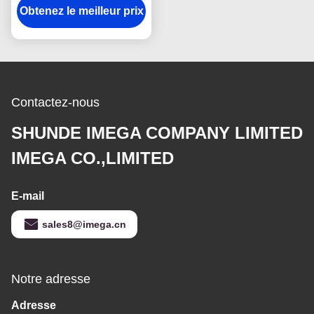
Obtenez le meilleur prix
de corps de logo de
Debossing
Contactez-nous
SHUNDE IMEGA COMPANY LIMITED
IMEGA CO.,LIMITED
E-mail
sales8@imega.cn
Notre adresse
Adresse