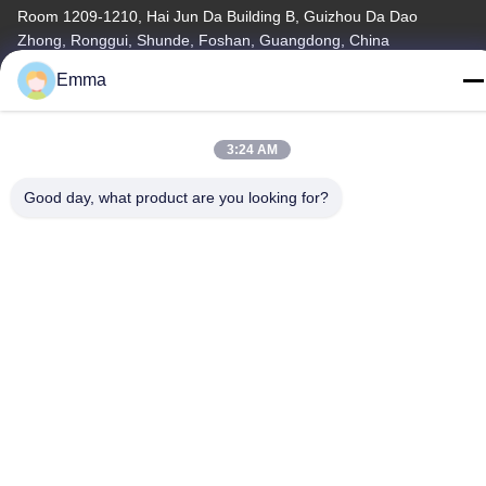
Room 1209-1210, Hai Jun Da Building B, Guizhou Da Dao
Zhong, Ronggui, Shunde, Foshan, Guangdong, China
Emma
Télégramme
86-15816904632
3:24 AM
Good day, what product are you looking for?
Politique de confidentialité
|
Plan du site
Chine Bonne qualité Support à chaînes principal en métal
Fournisseur. Copyright © -2026 SHUNDE IMEGA COMPANY
LIMITED IMEGA CO.,LIMITED . Tous droits réservés.