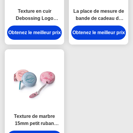
Texture en cuir
La place de mesure de
Debossing Logo
bande de cadeau de
Souvenir d'unité
Debossing a gravé
Obtenez le meilleur prix
centrale Mini
Obtenez le meilleur prix
l'unité centrale en refief
Retractable Tape
d'ABS de logo
Measure Fabric d'ABS
Texture de marbre
15mm petit ruban
métrique escamotable