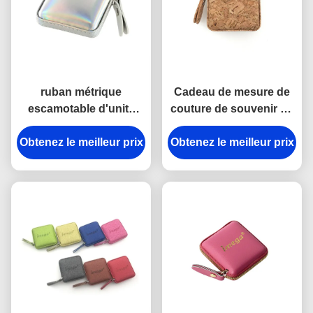
ruban métrique
Cadeau de mesure de
escamotable d'unité
couture de souvenir de
centrale de 15mm de
la place 15mm d'ABS
Obtenez le meilleur prix
cadeau en cuir Jelly
Obtenez le meilleur prix
d'unité centrale de
Color de souvenir
bande d'Imega