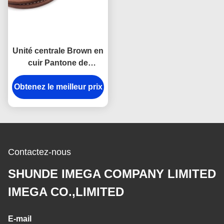
Unité centrale Brown en
cuir Pantone de
Debossed Logo Drink
Obtenez le meilleur prix
Coasters With Logo
Contactez-nous
SHUNDE IMEGA COMPANY LIMITED
IMEGA CO.,LIMITED
E-mail