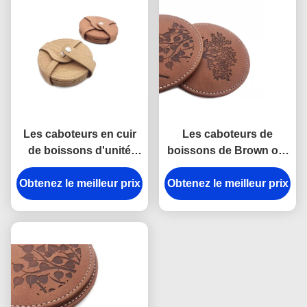
Les caboteurs en cuir
Les caboteurs de
de boissons d'unité
boissons de Brown ont
centrale ont placé la
placé le logo en verre
Obtenez le meilleur prix
couleur de Pantone
Obtenez le meilleur prix
rond en cuir de
pour des tasses et des
Debossed de caboteurs
verres
d'unité centrale