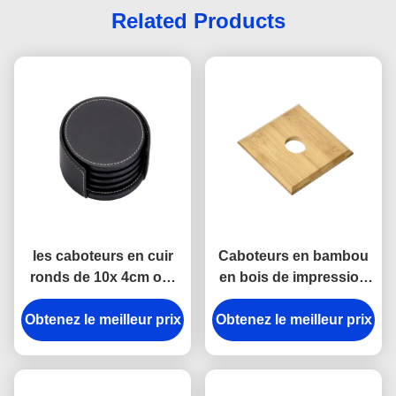
Related Products
les caboteurs en cuir
Caboteurs en bambou
ronds de 10x 4cm ont
en bois de impression
adapté des caboteurs
UV de boissons des
Obtenez le meilleur prix
aux besoins du client
Obtenez le meilleur prix
caboteurs 10x 1cm de
de boissons de noir de
place
tasse