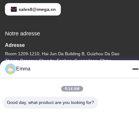
sales8@imega.cn
Notre adresse
Adresse
Room 1209-1210, Hai Jun Da Building B, Guizhou Da Dao
Zhong, Ronggui, Shunde, Foshan, Guangdong, China
Emma
Télégramme
86-15816904632
9:14 AM
Good day, what product are you looking for?
Politique de confidentialité
|
Plan du site
Chine Bonne qualité Support à chaînes principal en métal
Fournisseur. Copyright © -2026 SHUNDE IMEGA COMPANY