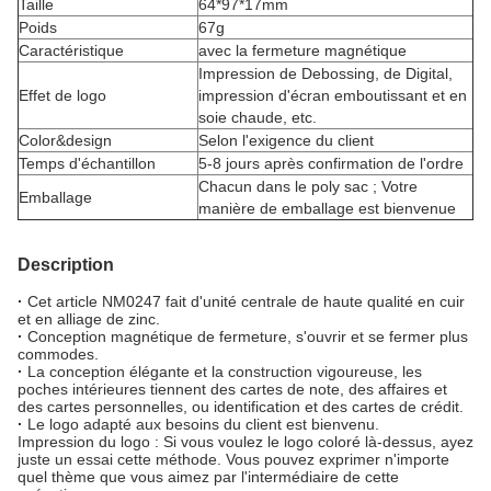
Taille
64*97*17mm
Poids
67g
Caractéristique
avec la fermeture magnétique
Impression de Debossing, de Digital,
Effet de logo
impression d'écran emboutissant et en
soie chaude, etc.
Color&design
Selon l'exigence du client
Temps d'échantillon
5-8 jours après confirmation de l'ordre
Chacun dans le poly sac ; Votre
Emballage
manière de emballage est bienvenue
Description
·
Cet article NM0247 fait d'unité centrale de haute qualité en cuir
et en alliage de zinc.
·
Conception magnétique de fermeture, s'ouvrir et se fermer plus
commodes.
·
La conception élégante et la construction vigoureuse, les
poches intérieures tiennent des cartes de note, des affaires et
des cartes personnelles, ou identification et des cartes de crédit.
·
Le logo adapté aux besoins du client est bienvenu.
Impression du logo : Si vous voulez le logo coloré là-dessus, ayez
juste un essai cette méthode. Vous pouvez exprimer n'importe
quel thème que vous aimez par l'intermédiaire de cette