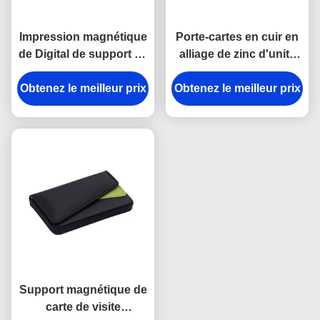
Impression magnétique
Porte-cartes en cuir en
de Digital de support de
alliage de zinc d'unité
carte de visite
centrale de fermeture
Obtenez le meilleur prix
professionnelle de
Obtenez le meilleur prix
magnétique de porte-
visite en aluminium
cartes de carte
d'étui de cartes d'unité
nominative de
centrale de fermeture de
Debossing
Debossing
Support magnétique de
carte de visite