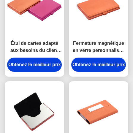
Étui de cartes adapté
Fermeture magnétique
aux besoins du client
en verre personnalisée
par miroir en aluminium
de miroir en aluminium
Obtenez le meilleur prix
de rectangle de porte-
Obtenez le meilleur prix
d'étui de cartes
cartes de carte
nominative