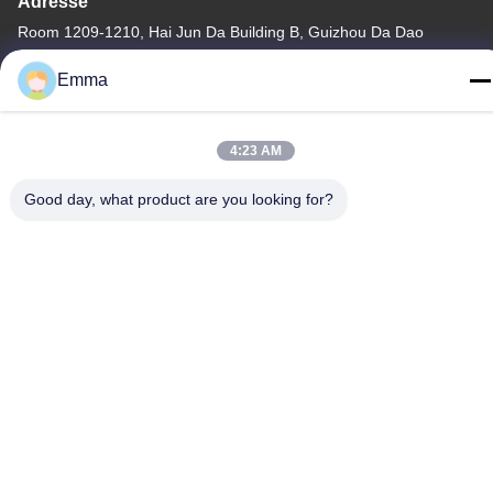
Adresse
Room 1209-1210, Hai Jun Da Building B, Guizhou Da Dao
Zhong, Ronggui, Shunde, Foshan, Guangdong, China
Emma
Télégramme
86-15816904632
4:23 AM
Good day, what product are you looking for?
Politique de confidentialité
|
Plan du site
Chine Bonne qualité Support à chaînes principal en métal
Fournisseur. Copyright © -2026 SHUNDE IMEGA COMPANY
LIMITED IMEGA CO.,LIMITED . Tous droits réservés.