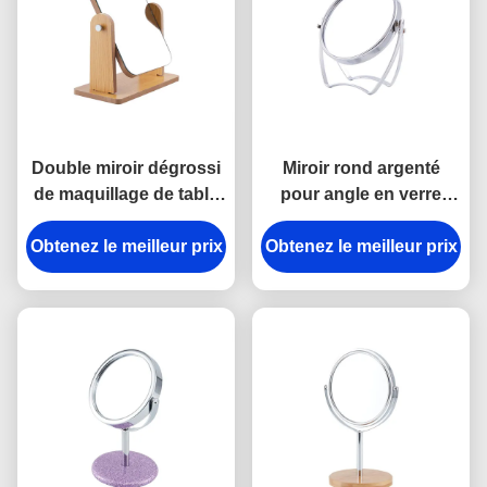
Double miroir dégrossi
Miroir rond argenté
de maquillage de table
pour angle en verre
ronde de rectangle
dégrossi rotatif de
Obtenez le meilleur prix
rotatif en bois de miroir
Obtenez le meilleur prix
miroir de maquillage le
double