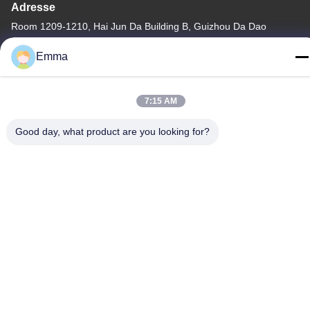
Adresse
Room 1209-1210, Hai Jun Da Building B, Guizhou Da Dao
Zhong, Ronggui, Shunde, Foshan, Guangdong, China
Emma
Télégramme
86-15816904632
7:15 AM
Good day, what product are you looking for?
Politique de confidentialité
|
Plan du site
Chine Bonne qualité Support à chaînes principal en métal
Fournisseur. Copyright © -2026 SHUNDE IMEGA COMPANY
LIMITED IMEGA CO.,LIMITED . Tous droits réservés.