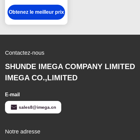
hêtre cosmétique
Obtenez le meilleur prix
rectangulaire rotatif de
miroir
Contactez-nous
SHUNDE IMEGA COMPANY LIMITED
IMEGA CO.,LIMITED
E-mail
sales8@imega.cn
Notre adresse