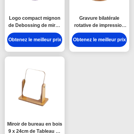
Logo compact mignon
Gravure bilatérale
de Debossing de miroir
rotative de impression
de miroir cosmétique en
UV de laser à verre de
Obtenez le meilleur prix
cuir de Tableau d'unité
miroir de miroir rond de
Obtenez le meilleur prix
centrale petit
maquillage
Miroir de bureau en bois
9 x 24cm de Tableau de