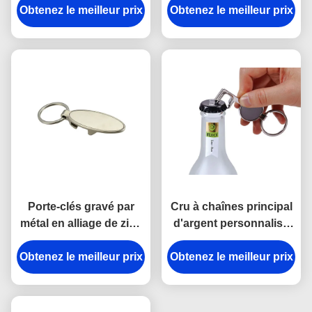
Obtenez le meilleur prix
monnaie de chariot à
Obtenez le meilleur prix
rectangle d'ouvreur de
achats de support en
bouteille en métal
métal en nylon d'unité
centrale
Porte-clés gravé par
Cru à chaînes principal
métal en alliage de zinc
d'argent personnalisé
personnalisé par ellipse
par forme principale
Obtenez le meilleur prix
de chaîne principale
Obtenez le meilleur prix
d'ouvreur de bouteille
d'ouvreur de bouteille
en métal