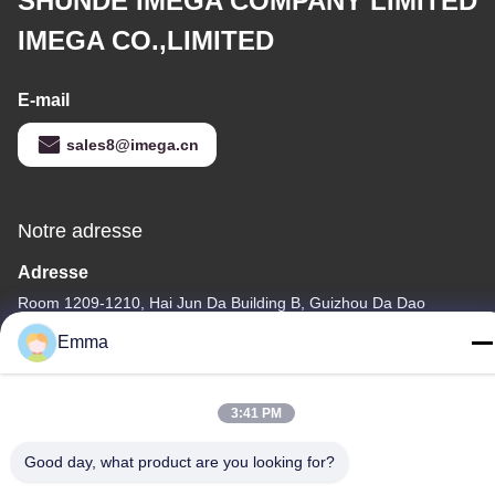
SHUNDE IMEGA COMPANY LIMITED
IMEGA CO.,LIMITED
E-mail
sales8@imega.cn
Notre adresse
Adresse
Room 1209-1210, Hai Jun Da Building B, Guizhou Da Dao
Zhong, Ronggui, Shunde, Foshan, Guangdong, China
Emma
Télégramme
86-15816904632
3:41 PM
Good day, what product are you looking for?