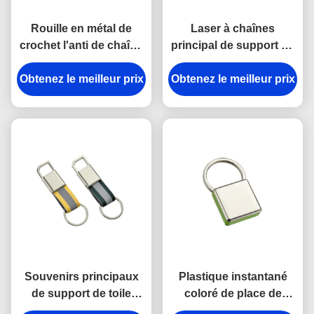
Rouille en métal de
Laser à chaînes
crochet l'anti de chaîne
principal de support en
principale de rupture en
métal de rectangle
Obtenez le meilleur prix
alliage de zinc de
Obtenez le meilleur prix
gravant le cadeau de
support a gravé des
souvenir de toile
porte-clés en métal
Souvenirs principaux
Plastique instantané
de support de toile
coloré de place de
lumineuse d'épaisseur
chaîne principale de