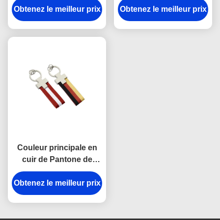
Obtenez le meilleur prix
du porte-clés 9mm de
crochet d'anti de rouille
Obtenez le meilleur prix
crochet de rupture en
en métal support de
métal de courroie
chaîne principale
Couleur principale en
cuir de Pantone de
porte-clés de fer de
rectangle de support de
Obtenez le meilleur prix
courroie de sangle