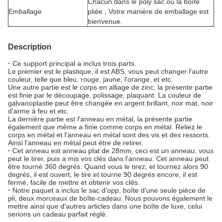
Chacun dans le poly sac ou la boîte
Emballage
pliée ; Votre manière de emballage est
bienvenue.
Description
·
Ce support principal a inclus trois parts.
Le premier est le plastique, il est ABS, vous peut changer l'autre
couleur, telle que bleu, rouge, jaune, l'orange, et etc.
Une autre partie est le corps en alliage de zinc, la présente partie
est finie par le découpage, polissage, plaquant. La couleur de
galvanoplastie peut être changée en argent brillant, noir mat, noir
d'arme à feu et etc.
La dernière partie est l'anneau en métal, la présente partie
également que même a finie comme corps en métal. Reliez le
corps en métal et l'anneau en métal sont des vis et des ressorts.
Ainsi l'anneau en métal peut être de retirer.
·
Cet anneau est anneau plat de 28mm, ceci est un anneau, vous
peut le tirer, puis a mis vos clés dans l'anneau. Cet anneau peut
être tourné 360 degrés. Quand vous le tirez, et tournez alors 90
degrés, il est ouvert, le tire et tourne 90 degrés encore, il est
fermé, facile de mettre et obtenir vos clés.
·
Notre paquet a inclus le sac d'opp, boîte d'une seule pièce de
pli, deux morceaux de boîte-cadeau. Nous pouvons également le
mettre ainsi que d'autres articles dans une boîte de luxe, celui
serions un cadeau parfait réglé.