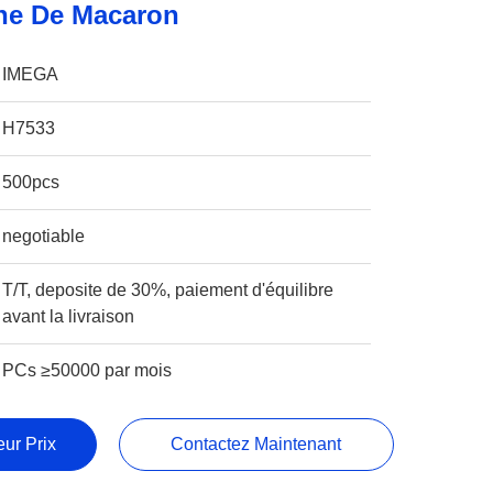
che De Macaron
IMEGA
H7533
500pcs
negotiable
T/T, deposite de 30%, paiement d'équilibre
avant la livraison
PCs ≥50000 par mois
ur Prix
Contactez Maintenant