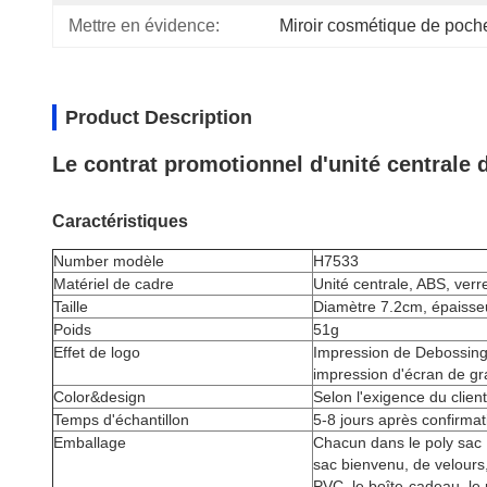
Mettre en évidence:
Miroir cosmétique de poc
Product Description
Le contrat promotionnel d'unité centrale 
Caractéristiques
Number modèle
H7533
Matériel de cadre
Unité centrale, ABS, verr
Taille
Diamètre 7.2cm, épaisse
Poids
51g
Effet de logo
Impression de Debossing,
impression d'écran de gra
Color&design
Selon l'exigence du client
Temps d'échantillon
5-8 jours après confirmat
Emballage
Chacun dans le poly sac 
sac bienvenu, de velours,
PVC, le boîte-cadeau, le 