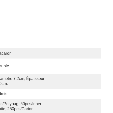
acaron
ouble
amètre 7.2cm, Épaisseur 
0cm.
dmis
c/polybag, 50pcs/inner 
îte, 250pcs/carton.