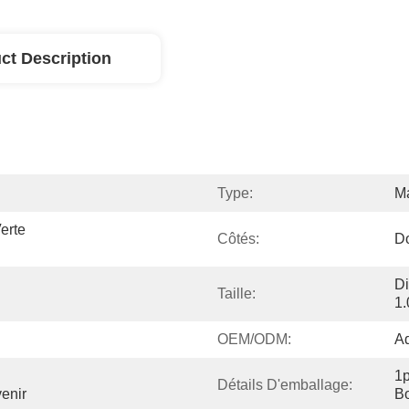
ct Description
Type:
M
rte 
Côtés:
D
Di
Taille:
1.
OEM/ODM:
A
1p
Détails D'emballage:
enir
Bo