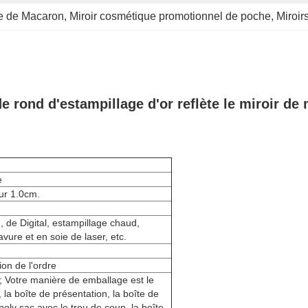
he de Macaron
, 
Miroir cosmétique promotionnel de poche
, 
Miroir
de rond d'estampillage d'or reflète le miroir d
e
ur 1.0cm.
 de Digital, estampillage chaud,
vure et en soie de laser, etc.
ion de l'ordre
; Votre manière de emballage est le
 la boîte de présentation, la boîte de
poly sac avec le trou de coup, la boîte