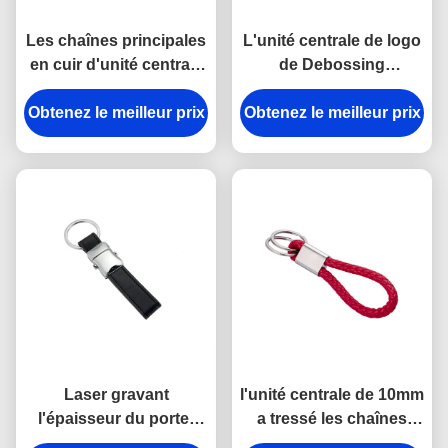
Les chaînes principales
L'unité centrale de logo
en cuir d'unité centrale
de Debossing
de vert de bande de
garnissent en cuir le
Obtenez le meilleur prix
Debossing attachent
Obtenez le meilleur prix
support de chaînes
couvrir d'un dôme
principales autour de
époxyde
l'épaisseur de 6.5mm
Laser gravant
l'unité centrale de 10mm
l'épaisseur du porte-
a tressé les chaînes
clés 9mm de cuir de
principales en cuir