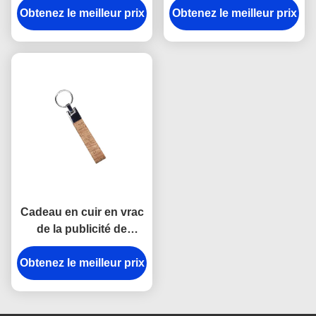
Obtenez le meilleur prix
Mini Key Holder
Obtenez le meilleur prix
Debossing Logo Car
Souvenir Personalised
Key Ring Holder
Cadeau en cuir en vrac
de la publicité de
souvenir de Cork Plain
Obtenez le meilleur prix
Leather Keyring 12mm
Keychains