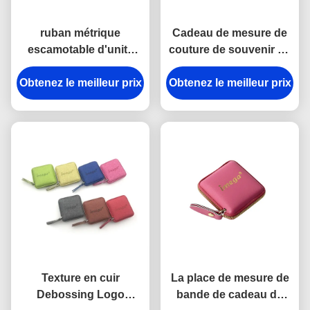
ruban métrique
Cadeau de mesure de
escamotable d'unité
couture de souvenir de
centrale de 15mm de
la place 15mm d'ABS
Obtenez le meilleur prix
cadeau en cuir Jelly
Obtenez le meilleur prix
d'unité centrale de
Color de souvenir
bande d'Imega
Texture en cuir
La place de mesure de
Debossing Logo
bande de cadeau de