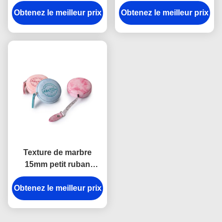
Souvenir d'unité
Debossing a gravé
Obtenez le meilleur prix
centrale Mini
Obtenez le meilleur prix
l'unité centrale en refief
Retractable Tape
d'ABS de logo
Measure Fabric d'ABS
Texture de marbre
15mm petit ruban
métrique escamotable
Obtenez le meilleur prix
de corps de logo de
Debossing