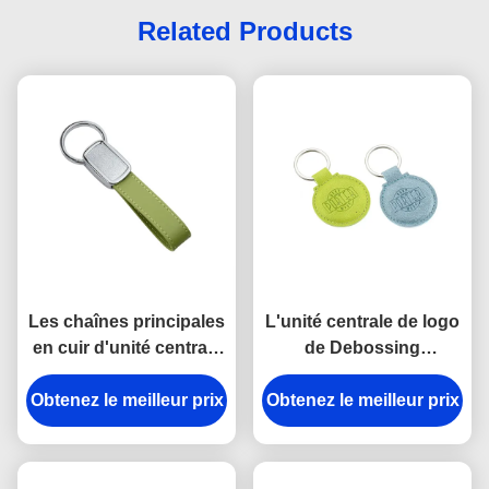
Related Products
Les chaînes principales
L'unité centrale de logo
en cuir d'unité centrale
de Debossing
de vert de bande de
garnissent en cuir le
Obtenez le meilleur prix
Debossing attachent
Obtenez le meilleur prix
support de chaînes
couvrir d'un dôme
principales autour de
époxyde
l'épaisseur de 6.5mm