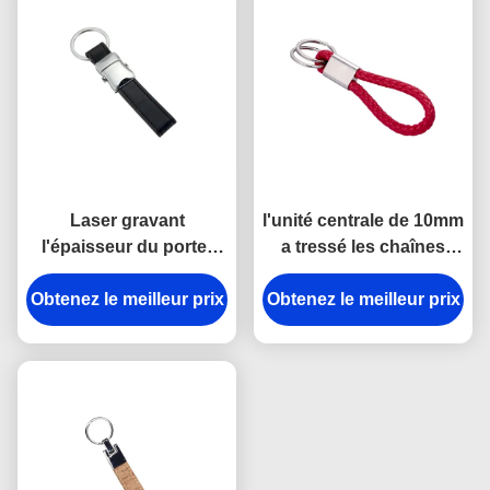
Laser gravant
l'unité centrale de 10mm
l'épaisseur du porte-
a tressé les chaînes
clés 9mm de cuir de
principales en cuir
Obtenez le meilleur prix
Mini Key Holder
Obtenez le meilleur prix
Debossing Logo Car
Souvenir Personalised
Key Ring Holder