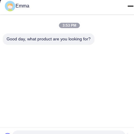
LIMITED IMEGA CO.,LIMITED . Tous droits réservés.
Emma
3:53 PM
Good day, what product are you looking for?