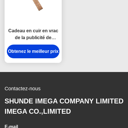
Cadeau en cuir en vrac
de la publicité de
souvenir de Cork Plain
Obtenez le meilleur prix
Leather Keyring 12mm
Keychains
Contactez-nous
SHUNDE IMEGA COMPANY LIMITED
IMEGA CO.,LIMITED
E-mail