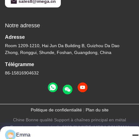
sales8@imega.cn
Notre adresse
Adresse
Room 1209-1210, Hai Jun Da Building B, Guizhou Da Dao
Zhong, Ronggui, Shunde, Foshan, Guangdong, China
Télégramme
86-15816904632
Politique de confidentialité
|
Plan du site
Chine Bonne qualité Support à chaînes principal en métal
Fournisseur. Copyright © -2026 SHUNDE IMEGA COMPANY
LIMITED IMEGA CO.,LIMITED . Tous droits réservés.
Emma