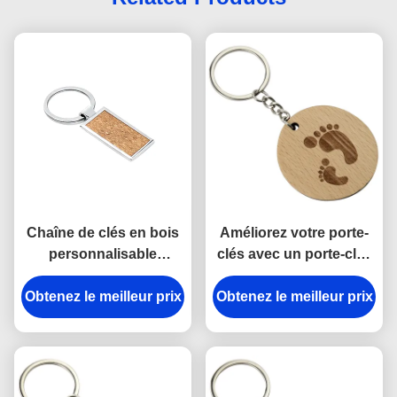
Chaîne de clés en bois
Améliorez votre porte-
personnalisable
clés avec un porte-clés
gravure bois naturel
en bois gravé,
Obtenez le meilleur prix
écologique
Obtenez le meilleur prix
écologique et naturel