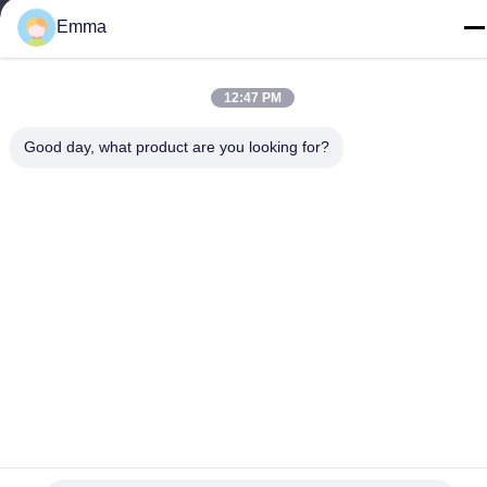
Emma
Politique de confidentialité
|
Plan du site
Chine Bonne qualité Support à chaînes principal en métal
12:47 PM
Fournisseur. Copyright © -2026 SHUNDE IMEGA COMPANY
LIMITED IMEGA CO.,LIMITED . Tous droits réservés.
Good day, what product are you looking for?