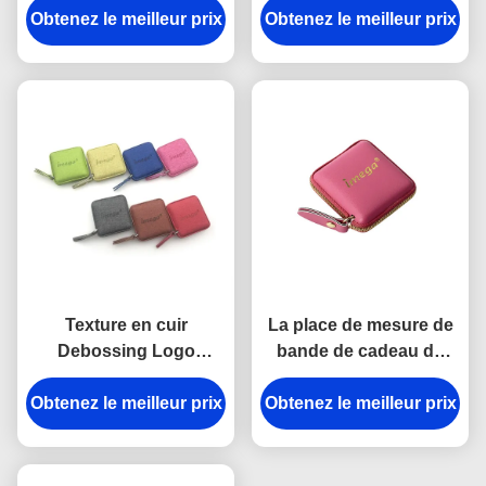
Obtenez le meilleur prix
cadeau en cuir Jelly
Obtenez le meilleur prix
d'unité centrale de
Color de souvenir
bande d'Imega
Texture en cuir
La place de mesure de
Debossing Logo
bande de cadeau de
Souvenir d'unité
Debossing a gravé
Obtenez le meilleur prix
centrale Mini
Obtenez le meilleur prix
l'unité centrale en refief
Retractable Tape
d'ABS de logo
Measure Fabric d'ABS