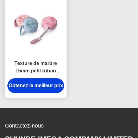
Texture de marbre
15mm petit ruban
métrique escamotable
Obtenez le meilleur prix
de corps de logo de
Debossing
Contactez-nous