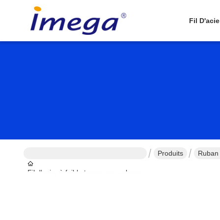
Fil D'aci
Produits
Ruban 
Fil d'acier à faible teneur en carbone