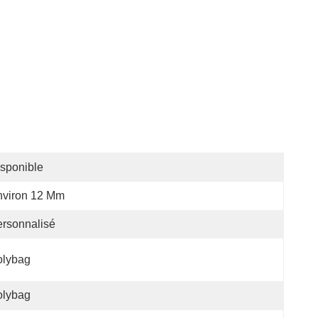
sponible
nviron 12 Mm
rsonnalisé
olybag
olybag