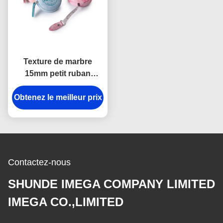
Texture de marbre
15mm petit ruban
métrique escamotable
Obtenez le meilleur prix
de corps de logo de
Debossing
Contactez-nous
SHUNDE IMEGA COMPANY LIMITED
IMEGA CO.,LIMITED