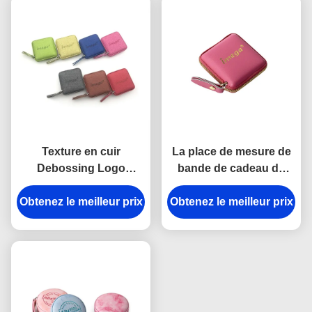
Texture en cuir
La place de mesure de
Debossing Logo
bande de cadeau de
Souvenir d'unité
Debossing a gravé
Obtenez le meilleur prix
centrale Mini
Obtenez le meilleur prix
l'unité centrale en refief
Retractable Tape
d'ABS de logo
Measure Fabric d'ABS