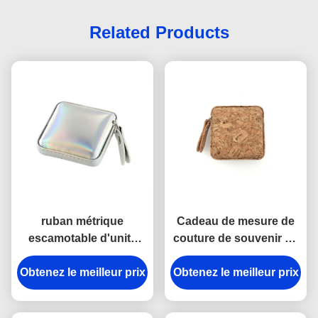
Related Products
ruban métrique
Cadeau de mesure de
escamotable d'unité
couture de souvenir de
centrale de 15mm de
la place 15mm d'ABS
Obtenez le meilleur prix
cadeau en cuir Jelly
Obtenez le meilleur prix
d'unité centrale de
Color de souvenir
bande d'Imega