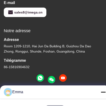
E-mail
sales8@imega.cn
Notre adresse
Adresse
Room 1209-1210, Hai Jun Da Building B, Guizhou Da Dao
Zhong, Ronggui, Shunde, Foshan, Guangdong, China
Télégramme
86-15816904632
Emma
Politique de confidentialité
|
Plan du site
Chine Bonne qualité Support à chaînes principal en métal