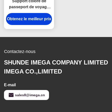
Support coloré de
passeport de voyage
imprimant le portefeuille
Obtenez le meilleur prix
de couverture de
passeport personnalisé
par modèle
Contactez-nous
SHUNDE IMEGA COMPANY LIMITED
IMEGA CO.,LIMITED
E-mail
sales8@imega.cn