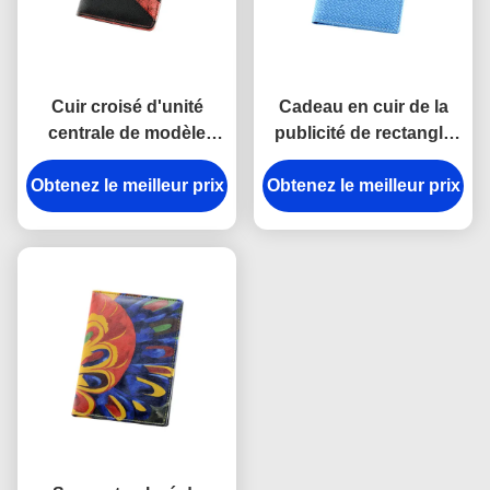
Cuir croisé d'unité
Cadeau en cuir de la
centrale de modèle
publicité de rectangle
personnalisé par
de femmes de support
Obtenez le meilleur prix
support noir de
Obtenez le meilleur prix
de passeport d'unité
passeport de voyage
centrale d'armure