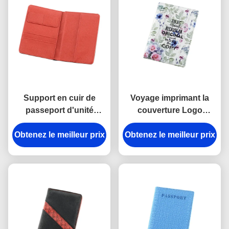
Support en cuir de
Voyage imprimant la
passeport d'unité
couverture Logo
centrale de modèle de
Personalised Passport
voyage de passeport de
Obtenez le meilleur prix
Obtenez le meilleur prix
Wallet de relief par cuir
rectangle croisé de
de passeport d'unité
support
centrale