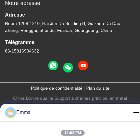
Notre adresse
Adresse
Room 1209-1210, Hai Jun Da Building B, Guizhou Da Dao
Zhong, Ronggui, Shunde, Foshan, Guangdong, China
Télégramme
86-15816904632
Politique de confidentialité
|
Plan du site
Chine Bonne qualité Support à chaînes principal en métal
Fournisseur. Copyright © -2026 SHUNDE IMEGA COMPANY
Emma
LIMITED IMEGA CO.,LIMITED . Tous droits réservés.
12:03 PM