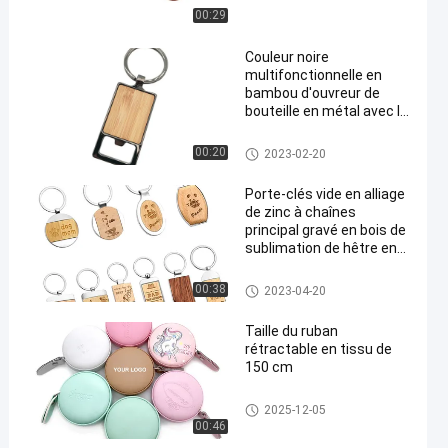
00:29
Couleur noire
multifonctionnelle en
bambou d'ouvreur de
bouteille en métal avec le
porte-clés en alliage de
zinc
Ouvreur de bouteille en métal
00:20
2023-02-20
Porte-clés vide en alliage
de zinc à chaînes
principal gravé en bois de
sublimation de hêtre en
bambou
Gravure à chaînes principale e
00:38
2023-04-20
n bois
Taille du ruban
rétractable en tissu de
150 cm
Ruban métrique escamotable
2025-12-05
00:46