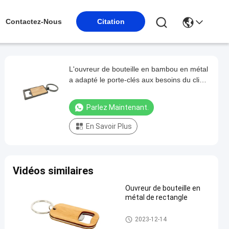
Contactez-Nous
Citation
L'ouvreur de bouteille en bambou en métal
a adapté le porte-clés aux besoins du client
de couleur de noir d'arme à feu de chaîne
principale de laser
Parlez Maintenant.
En Savoir Plus
Vidéos similaires
Ouvreur de bouteille en
métal de rectangle
Ouvreur de bouteille en métal
2023-12-14