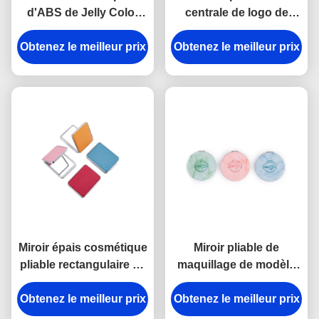
d'ABS de Jelly Color
centrale de logo de
petit de miroir
miroir de maquillage
d'épaisseur cosmétique
Obtenez le meilleur prix
Obtenez le meilleur prix
d'ABS de série pliable
de Debossing 10mm
en verre du miroir 11mm
Miroir épais cosmétique
Miroir pliable de
pliable rectangulaire de
maquillage de modèle
voyage du miroir 11mm
de miroir d'unité
Obtenez le meilleur prix
de poche d'unité
Obtenez le meilleur prix
centrale d'épaisseur
centrale petit
compacte argentée de