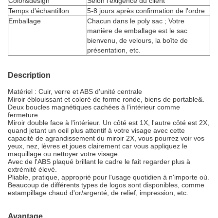
Color&design
Selon l'exigence du client
Temps d'échantillon
5-8 jours après confirmation de l'ordre
Emballage
Chacun dans le poly sac ; Votre
manière de emballage est le sac
bienvenu, de velours, la boîte de
présentation, etc.
Description
Matériel : Cuir, verre et ABS d'unité centrale
Miroir éblouissant et coloré de forme ronde, biens de portable&.
Deux boucles magnétiques cachées à l'intérieur comme
fermeture.
Miroir double face à l'intérieur. Un côté est 1X, l'autre côté est 2X,
quand jetant un oeil plus attentif à votre visage avec cette
capacité de agrandissement du miroir 2X, vous pourrez voir vos
yeux, nez, lèvres et joues clairement car vous appliquez le
maquillage ou nettoyer votre visage.
Avec de l'ABS plaqué brillant le cadre le fait regarder plus à
extrémité élevé.
Pliable, pratique, approprié pour l'usage quotidien à n'importe où.
Beaucoup de différents types de logos sont disponibles, comme
estampillage chaud d'or/argenté, de relief, impression, etc.
Avantage