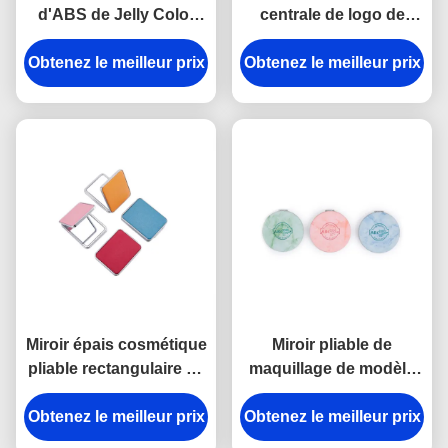
d'ABS de Jelly Color
centrale de logo de
petit de miroir
miroir de maquillage
d'épaisseur cosmétique
Obtenez le meilleur prix
Obtenez le meilleur prix
d'ABS de série pliable
de Debossing 10mm
en verre du miroir 11mm
Miroir épais cosmétique
Miroir pliable de
pliable rectangulaire de
maquillage de modèle
voyage du miroir 11mm
de miroir d'unité
Obtenez le meilleur prix
de poche d'unité
Obtenez le meilleur prix
centrale d'épaisseur
centrale petit
compacte argentée de