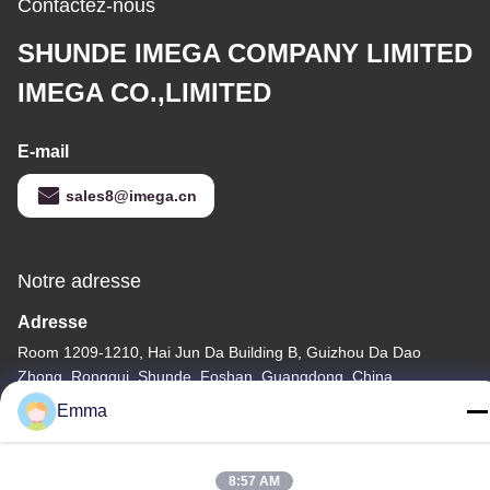
Contactez-nous
SHUNDE IMEGA COMPANY LIMITED
IMEGA CO.,LIMITED
E-mail
sales8@imega.cn
Notre adresse
Adresse
Room 1209-1210, Hai Jun Da Building B, Guizhou Da Dao
Zhong, Ronggui, Shunde, Foshan, Guangdong, China
Emma
Télégramme
86-15816904632
8:57 AM