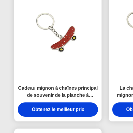
Cadeau mignon à chaînes principal
La ch
de souvenir de la planche à
mignon
roulettes en alliage de zinc mini
chaîne p
Obtenez le meilleur prix
3.5mm Pantone de fer
glacée de
Obt