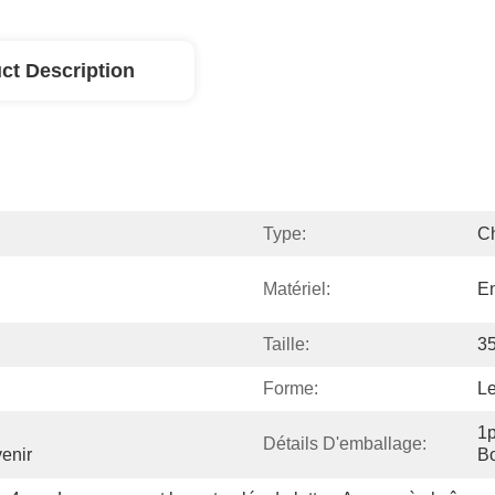
ct Description
Type:
Ch
Matériel:
En
Taille:
3
Forme:
Le
1p
Détails D'emballage:
enir
Bo