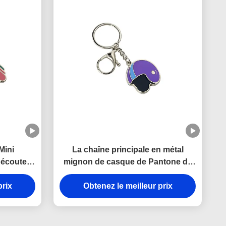
Mini
La chaîne principale en métal
d'écouteur
mignon de casque de Pantone de
r
souvenir émaillent l'épaisseur
prix
Obtenez le meilleur prix
d'Iron Man 3mm