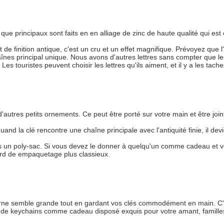
ue principaux sont faits en en alliage de zinc de haute qualité qui est é
de finition antique, c'est un cru et un effet magnifique. Prévoyez que l'a
chaînes principal unique. Nous avons d'autres lettres sans compter que le 
 touristes peuvent choisir les lettres qu'ils aiment, et il y a les taches
 d'autres petits ornements. Ce peut être porté sur votre main et être jo
, quand la clé rencontre une chaîne principale avec l'antiquité finie, il
 un poly-sac. Si vous devez le donner à quelqu'un comme cadeau et vo
gard de empaquetage plus classieux.
ne semble grande tout en gardant vos clés commodément en main. C'est
e de keychains comme cadeau disposé exquis pour votre amant, familles