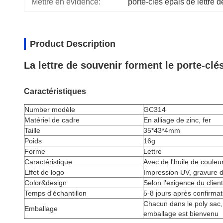
Mettre en évidence:
porte-clés épais de lettre
Product Description
La lettre de souvenir forment le porte-cl
Caractéristiques
Number modèle
GC314
Matériel de cadre
En alliage de zinc, fer
Taille
35*43*4mm
Poids
16g
Forme
Lettre
Caractéristique
Avec de l'huile de couleu
Effet de logo
Impression UV, gravure de
Color&design
Selon l'exigence du client
Temps d'échantillon
5-8 jours après confirmat
Chacun dans le poly sac,
Emballage
emballage est bienvenu