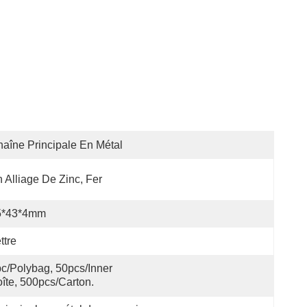
aîne Principale En Métal
 Alliage De Zinc, Fer
5*43*4mm
ttre
c/polybag, 50pcs/inner 
îte, 500pcs/carton.