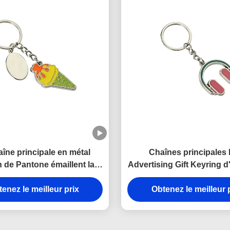
aîne principale en métal
Chaînes principales 
 de Pantone émaillent la
Advertising Gift Keyring 
rincipale épaisse de crème
d'émail rose de fe
 voiture de 3mm en alliage
enez le meilleur prix
Obtenez le meilleur 
de zinc