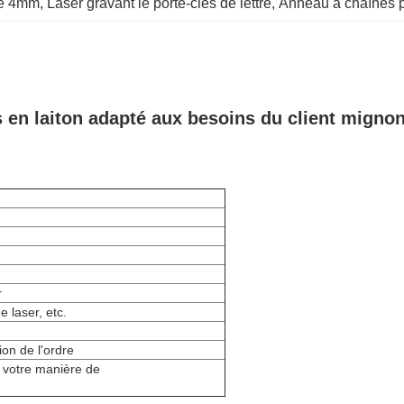
 de 4mm
, 
Laser gravant le porte-clés de lettre
, 
Anneau à chaînes p
és en laiton adapté aux besoins du client migno
r
 laser, etc.
ion de l'ordre
 votre manière de