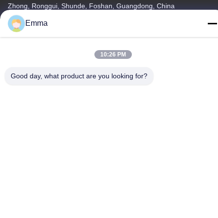
Zhong, Ronggui, Shunde, Foshan, Guangdong, China
Emma
Télégramme
86-15816904632
10:26 PM
Good day, what product are you looking for?
Politique de confidentialité
|
Plan du site
Chine Bonne qualité Support à chaînes principal en métal
Fournisseur. Copyright © -2026 SHUNDE IMEGA COMPANY
LIMITED IMEGA CO.,LIMITED . Tous droits réservés.