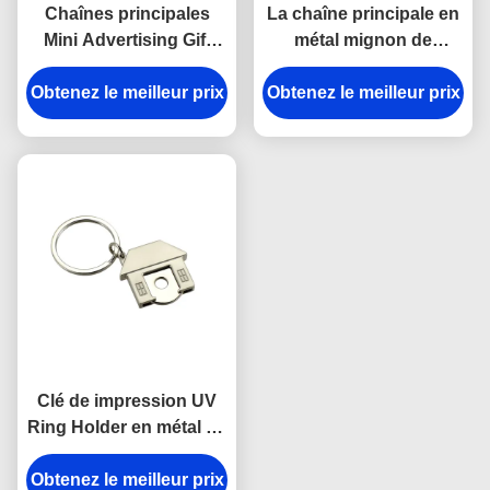
Chaînes principales
La chaîne principale en
Mini Advertising Gift
métal mignon de
Keyring d'écouteur
casque de Pantone de
Obtenez le meilleur prix
d'émail rose de fer
Obtenez le meilleur prix
souvenir émaillent
l'épaisseur d'Iron Man
3mm
Clé de impression UV
Ring Holder en métal de
Chambre de chariot de
Obtenez le meilleur prix
porte-clés mignon