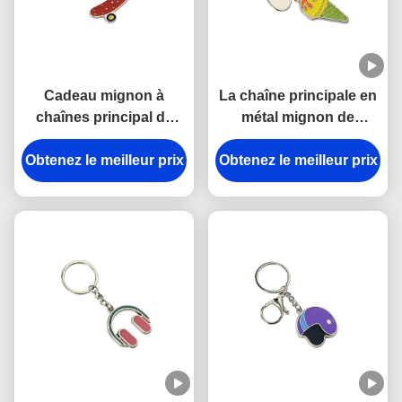
Cadeau mignon à
La chaîne principale en
chaînes principal de
métal mignon de
souvenir de la planche
Pantone émaillent la
à roulettes en alliage de
Obtenez le meilleur prix
Obtenez le meilleur prix
chaîne principale
zinc mini 3.5mm
épaisse de crème
Pantone de fer
glacée de voiture de
3mm en alliage de zinc