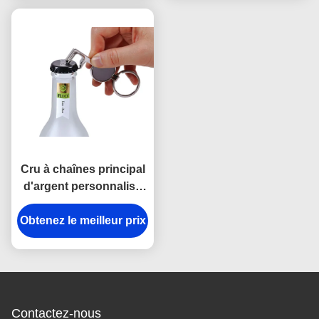
Cru à chaînes principal
d'argent personnalisé
par forme principale
Obtenez le meilleur prix
d'ouvreur de bouteille
en métal
Contactez-nous