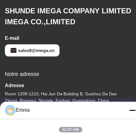
SHUNDE IMEGA COMPANY LIMITED
IMEGA CO.,LIMITED
E-mail
sales8@imega.cn
Notre adresse
Adresse
Room 1209-1210, Hai Jun Da Building B, Guizhou Da Dao
Zhong, Ronggui, Shunde, Foshan, Guangdong, China
Emma
Télégramme
86-15816904632
11:27 AM