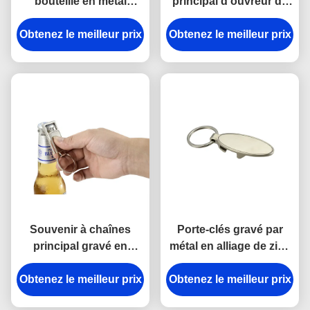
bouteille en métal
principal d'ouvreur de
d'IMEGA gravant la
bouteille de pièce de
Obtenez le meilleur prix
chaîne principale de
Obtenez le meilleur prix
monnaie de chariot à
tire-bouchon de vin
achats de support en
métal en nylon d'unité
centrale
Souvenir à chaînes
Porte-clés gravé par
principal gravé en
métal en alliage de zinc
alliage de zinc de
personnalisé par ellipse
Obtenez le meilleur prix
rectangle d'ouvreur de
Obtenez le meilleur prix
de chaîne principale
bouteille en métal
d'ouvreur de bouteille