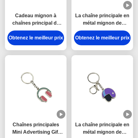
Cadeau mignon à
La chaîne principale en
chaînes principal de
métal mignon de
souvenir de la planche
Pantone émaillent la
à roulettes en alliage de
Obtenez le meilleur prix
Obtenez le meilleur prix
chaîne principale
zinc mini 3.5mm
épaisse de crème
Pantone de fer
glacée de voiture de
3mm en alliage de zinc
Chaînes principales
La chaîne principale en
Mini Advertising Gift
métal mignon de