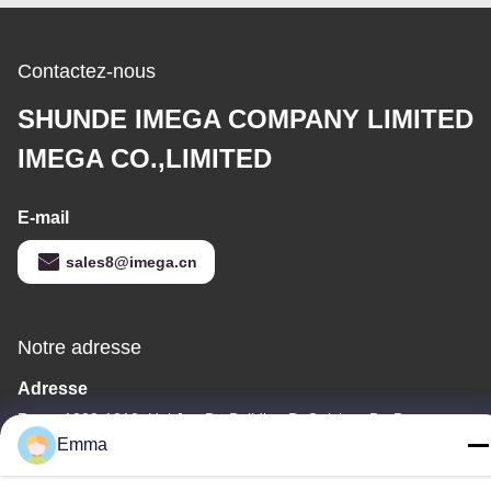
Contactez-nous
SHUNDE IMEGA COMPANY LIMITED
IMEGA CO.,LIMITED
E-mail
sales8@imega.cn
Notre adresse
Adresse
Room 1209-1210, Hai Jun Da Building B, Guizhou Da Dao
Zhong, Ronggui, Shunde, Foshan, Guangdong, China
Emma
Télégramme