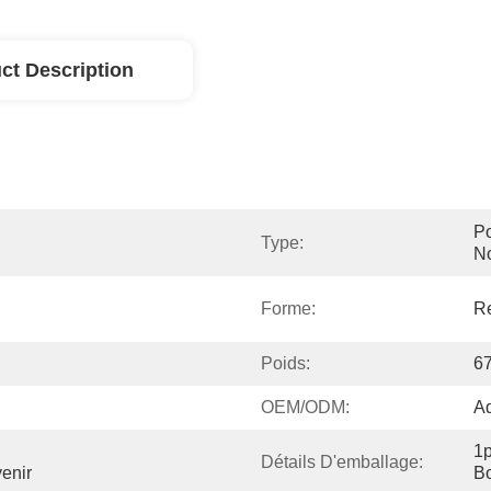
ct Description
Po
Type:
No
Forme:
R
Poids:
6
OEM/ODM:
A
1p
Détails D'emballage:
enir
Bo