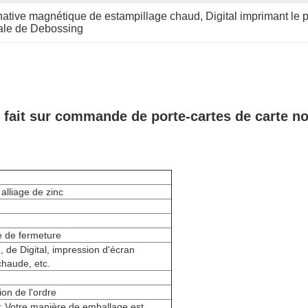
inative magnétique de estampillage chaud
, 
Digital imprimant le
trale de Debossing
fait sur commande de porte-cartes de carte no
 alliage de zinc
 de fermeture
 de Digital, impression d'écran
chaude, etc.
ion de l'ordre
; Votre manière de emballage est