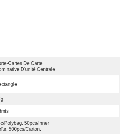
rte-Cartes De Carte 
minative D'unité Centrale
ectangle
7g
dmis
c/polybag, 50pcs/inner 
îte, 500pcs/carton.