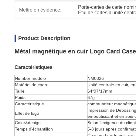
Porte-cartes de carte nom
Mettre en évidence:
Étui de cartes d'unité cen
Product Description
Métal magnétique en cuir Logo Card Case 
Caractéristiques
Number modèle
NM0326
Matériel de cadre
Unité centrale en cuir, en
Taille
64*97*17mm
Poids
67g
Caractéristique
commutateur magnétique
Impression de Debossing,
Effet de logo
emboutissant et en soie 
Color&design
Selon l'exigence du client
Temps d'échantillon
5-8 jours après confirmat
Chacun dans le poly sac 