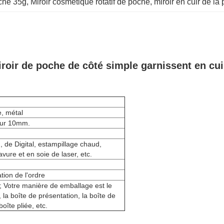
oche 35g
, 
Miroir cosmétique rotatif de poche
, 
miroir en cuir de la
iroir de poche de côté simple garnissent en cu
e, métal
eur 10mm.
 de Digital, estampillage chaud,
vure et en soie de laser, etc.
tion de l'ordre
; Votre manière de emballage est le
 la boîte de présentation, la boîte de
oîte pliée, etc.