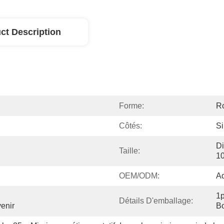
ct Description
Forme:
R
Côtés:
S
Di
Taille:
1
OEM/ODM:
A
1p
Détails D'emballage:
enir
Bo