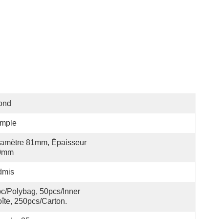
ond
imple
amètre 81mm, Épaisseur 
0mm
dmis
c/polybag, 50pcs/inner 
îte, 250pcs/carton.