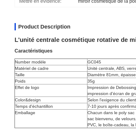
Mettre en évidence:
miroir cosmétique de la p
Product Description
L'unité centrale cosmétique rotative de m
Caractéristiques
Number modèle
GC045
Matériel de cadre
Unité centrale, ABS, verr
Taille
Diamètre 81mm, épaiss
Poids
35g
Effet de logo
Impression de Debossing,
impression d'écran de gra
Color&design
Selon l'exigence du client
Temps d'échantillon
7-10 jours après confirma
Emballage
Chacun dans le poly sac 
sac bienvenu, de velours,
PVC, le boîte-cadeau, la b