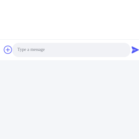
Photo
Emballage et expédition
Video Call
Audio Call
Emballage et expédition du porte-clés métallique:
Le porte-clés métallique est enveloppé d'un enveloppe à
bulles pour assurer la protection pendant l'expédition.