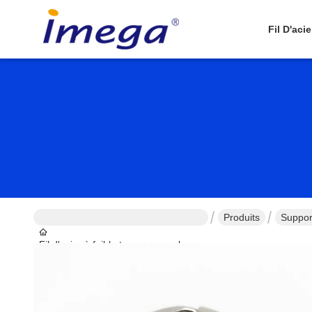
Fil D'aci
Produits
Suppor
Fil d'acier à faible teneur en carbone