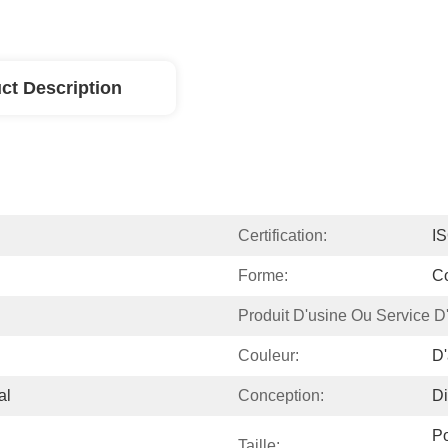
ct Description
Certification:
I
Forme:
C
Produit D'usine Ou Service D
Couleur:
D'
al
Conception:
Di
Po
Taille: