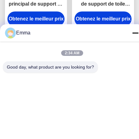
principal de support en
de support de toile
métal de rectangle
lumineuse d'épaisseur
Obtenez le meilleur prix
gravant le cadeau de
Obtenez le meilleur prix
du porte-clés 9mm de
souvenir de toile
crochet de rupture en
Emma
métal de courroie
2:34 AM
Good day, what product are you looking for?
Plastique instantané
coloré de place de
chaîne principale de
crochet d'anti de rouille
Obtenez le meilleur prix
en métal support de