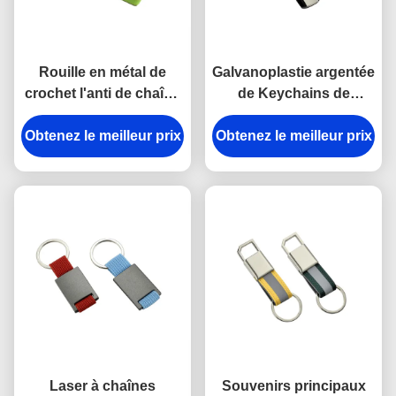
Rouille en métal de
Galvanoplastie argentée
crochet l'anti de chaîne
de Keychains de
principale de rupture en
support principal en
Obtenez le meilleur prix
alliage de zinc de
Obtenez le meilleur prix
plastique en métal
support a gravé des
d'ABS de trapèze
porte-clés en métal
Laser à chaînes
Souvenirs principaux