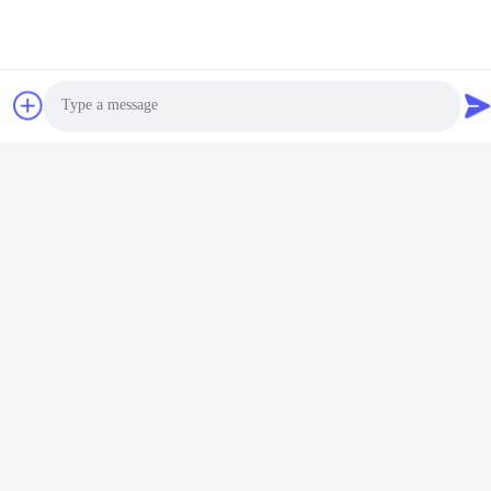
chaîne principale
Contactez-nous
SHUNDE IMEGA COMPANY LIMITED
IMEGA CO.,LIMITED
Photo
E-mail
Video Call
sales8@imega.cn
Audio Call
Notre adresse
Adresse
Room 1209-1210, Hai Jun Da Building B, Guizhou Da Dao
Zhong, Ronggui, Shunde, Foshan, Guangdong, China