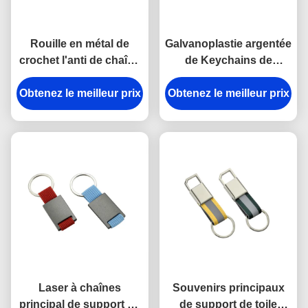
Rouille en métal de
Galvanoplastie argentée
crochet l'anti de chaîne
de Keychains de
principale de rupture en
support principal en
Obtenez le meilleur prix
alliage de zinc de
Obtenez le meilleur prix
plastique en métal
support a gravé des
d'ABS de trapèze
porte-clés en métal
Laser à chaînes
Souvenirs principaux
principal de support en
de support de toile