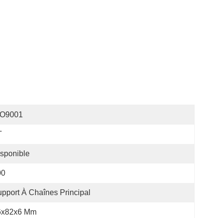
SO9001
T
sponible
00
pport À Chaînes Principal
6x82x6 Mm