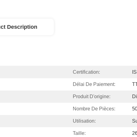
ct Description
Certification:
I
Délai De Paiement:
T
Produit D'origine:
Di
Nombre De Pièces:
5
Utilisation:
Su
Taille:
2