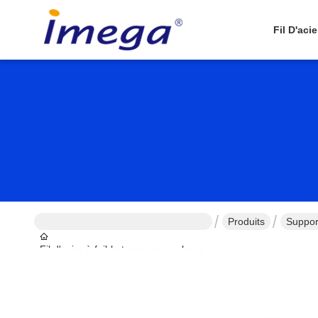
Fil D'aci
Produits
Suppor
Fil d'acier à faible teneur en carbone