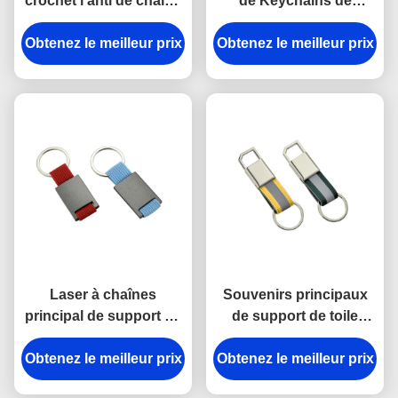
crochet l'anti de chaîne
de Keychains de
principale de rupture en
support principal en
Obtenez le meilleur prix
alliage de zinc de
Obtenez le meilleur prix
plastique en métal
support a gravé des
d'ABS de trapèze
porte-clés en métal
Laser à chaînes
Souvenirs principaux
principal de support en
de support de toile
métal de rectangle
lumineuse d'épaisseur
Obtenez le meilleur prix
gravant le cadeau de
Obtenez le meilleur prix
du porte-clés 9mm de
souvenir de toile
crochet de rupture en