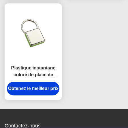
métal de courroie
Plastique instantané
coloré de place de
chaîne principale de
crochet d'anti de rouille
Obtenez le meilleur prix
en métal support de
chaîne principale
Contactez-nous