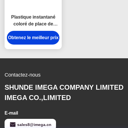
Plastique instantané
coloré de place de
chaîne principale de
crochet d'anti de rouille
Obtenez le meilleur prix
en métal support de
chaîne principale
Contactez-nous
SHUNDE IMEGA COMPANY LIMITED
IMEGA CO.,LIMITED
E-mail
sales8@imega.cn