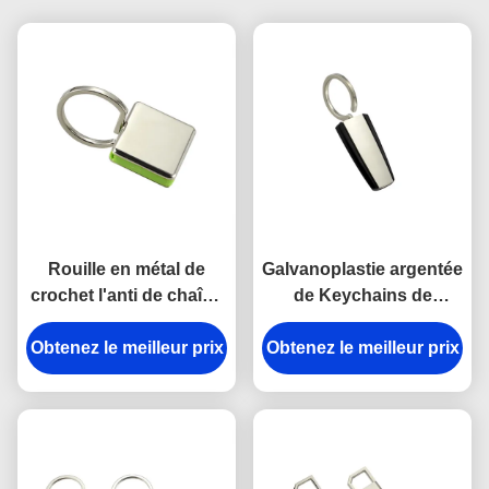
Rouille en métal de
Galvanoplastie argentée
crochet l'anti de chaîne
de Keychains de
principale de rupture en
support principal en
Obtenez le meilleur prix
alliage de zinc de
Obtenez le meilleur prix
plastique en métal
support a gravé des
d'ABS de trapèze
porte-clés en métal