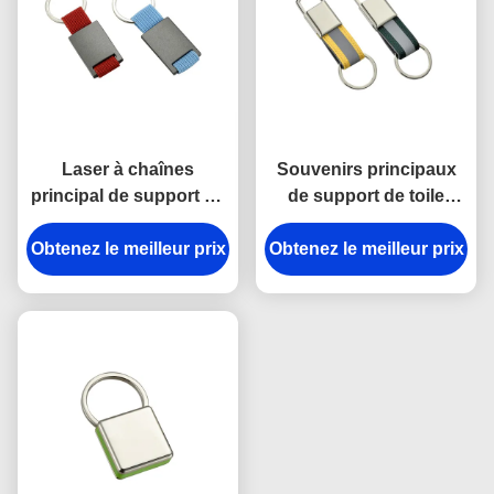
Laser à chaînes
Souvenirs principaux
principal de support en
de support de toile
métal de rectangle
lumineuse d'épaisseur
Obtenez le meilleur prix
gravant le cadeau de
Obtenez le meilleur prix
du porte-clés 9mm de
souvenir de toile
crochet de rupture en
métal de courroie