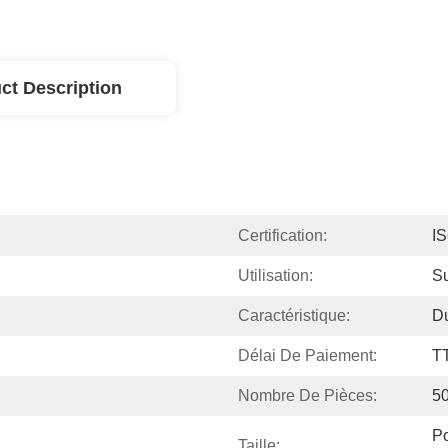
ct Description
Certification:
I
Utilisation:
Su
Caractéristique:
D
Délai De Paiement:
T
Nombre De Pièces:
5
Po
Taille: