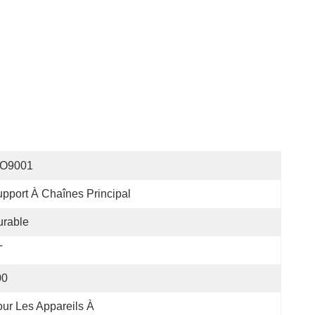
SO9001
pport À Chaînes Principal
urable
T
00
ur Les Appareils À 