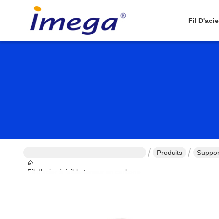
Fil D'aci
Produits
Suppor
Fil d'acier à faible teneur en carbone