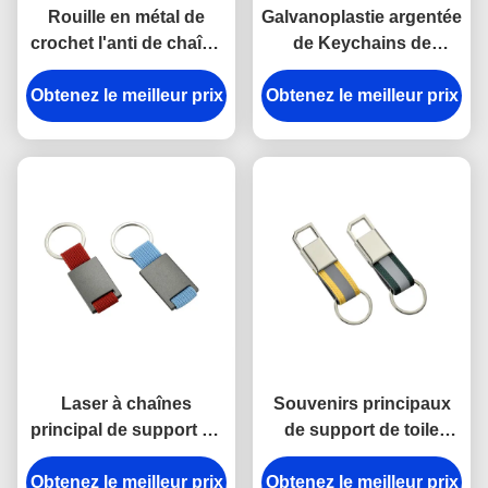
Rouille en métal de
Galvanoplastie argentée
crochet l'anti de chaîne
de Keychains de
principale de rupture en
support principal en
Obtenez le meilleur prix
alliage de zinc de
Obtenez le meilleur prix
plastique en métal
support a gravé des
d'ABS de trapèze
porte-clés en métal
Laser à chaînes
Souvenirs principaux
principal de support en
de support de toile
métal de rectangle
lumineuse d'épaisseur
Obtenez le meilleur prix
gravant le cadeau de
Obtenez le meilleur prix
du porte-clés 9mm de