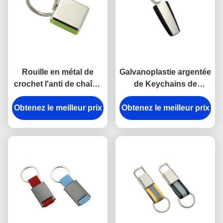
Rouille en métal de
Galvanoplastie argentée
crochet l'anti de chaîne
de Keychains de
principale de rupture en
support principal en
Obtenez le meilleur prix
alliage de zinc de
Obtenez le meilleur prix
plastique en métal
support a gravé des
d'ABS de trapèze
porte-clés en métal