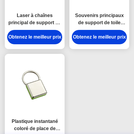
Laser à chaînes
Souvenirs principaux
principal de support en
de support de toile
métal de rectangle
lumineuse d'épaisseur
Obtenez le meilleur prix
gravant le cadeau de
Obtenez le meilleur prix
du porte-clés 9mm de
souvenir de toile
crochet de rupture en
métal de courroie
Plastique instantané
coloré de place de