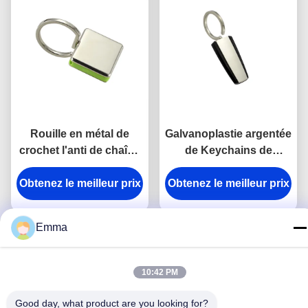
Rouille en métal de
Galvanoplastie argentée
crochet l'anti de chaîne
de Keychains de
principale de rupture en
support principal en
Obtenez le meilleur prix
alliage de zinc de
Obtenez le meilleur prix
plastique en métal
support a gravé des
d'ABS de trapèze
porte-clés en métal
Emma
10:42 PM
Good day, what product are you looking for?