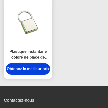
Plastique instantané
coloré de place de
chaîne principale de
crochet d'anti de rouille
Obtenez le meilleur prix
en métal support de
chaîne principale
Contactez-nous