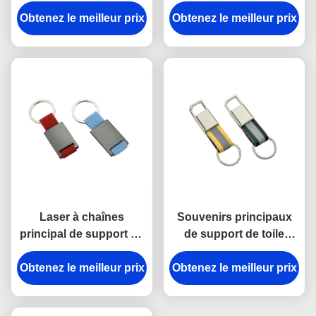
principale de rupture en
support principal en
Obtenez le meilleur prix
alliage de zinc de
Obtenez le meilleur prix
plastique en métal
support a gravé des
d'ABS de trapèze
porte-clés en métal
Laser à chaînes
Souvenirs principaux
principal de support en
de support de toile
métal de rectangle
lumineuse d'épaisseur
Obtenez le meilleur prix
gravant le cadeau de
Obtenez le meilleur prix
du porte-clés 9mm de
souvenir de toile
crochet de rupture en
métal de courroie