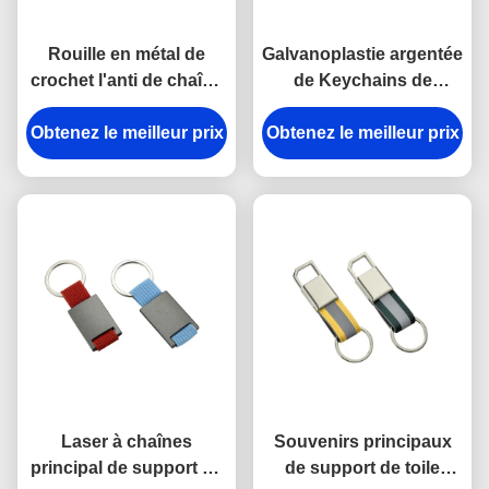
Rouille en métal de
Galvanoplastie argentée
crochet l'anti de chaîne
de Keychains de
principale de rupture en
support principal en
Obtenez le meilleur prix
alliage de zinc de
Obtenez le meilleur prix
plastique en métal
support a gravé des
d'ABS de trapèze
porte-clés en métal
Laser à chaînes
Souvenirs principaux
principal de support en
de support de toile