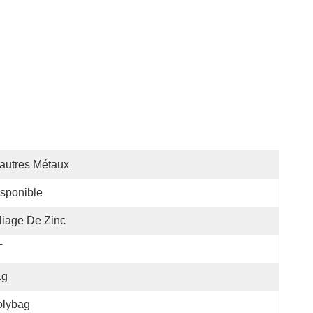
autres Métaux
sponible
liage De Zinc
T
1g
olybag