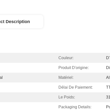
ct Description
Couleur:
D'
Produit D'origine:
Di
al
Matériel:
Al
Délai De Paiement:
T
Le Poids:
3
Packaging Details:
P