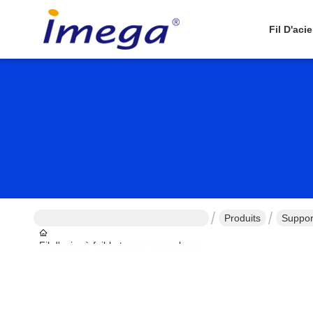
Fil D'aci
Produits
Suppor
Fil d'acier à faible teneur en carbone