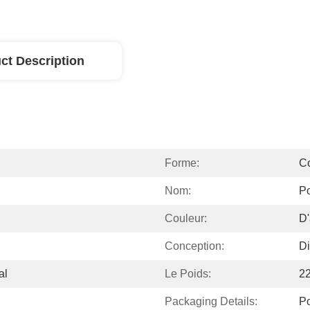
ct Description
Forme:
C
Nom:
Po
Couleur:
D'
Conception:
Di
al
Le Poids:
2
Packaging Details:
P