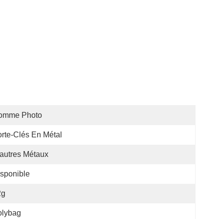
omme Photo
rte-Clés En Métal
autres Métaux
sponible
2g
olybag