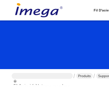
Fil D'aci
Produits
Suppor
Fil d'acier à faible teneur en carbone