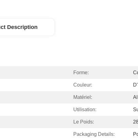
ct Description
Forme:
C
Couleur:
D'
Matériel:
Al
Utilisation:
Su
Le Poids:
2
Packaging Details:
P