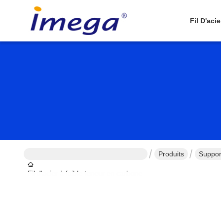
Fil D'aci
Produits
Suppor
Fil d'acier à faible teneur en carbone