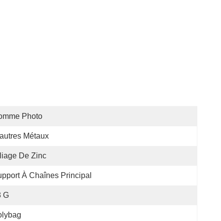
omme Photo
autres Métaux
liage De Zinc
pport À Chaînes Principal
8 G
olybag