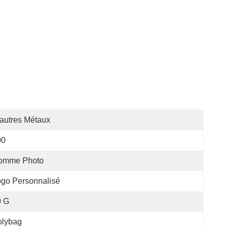
autres Métaux
00
omme Photo
go Personnalisé
0 G
olybag