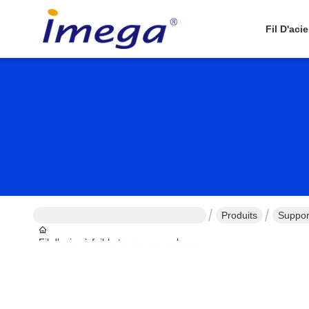
Fil D'aci
Produits
Suppor
Fil d'acier à faible teneur en carbone