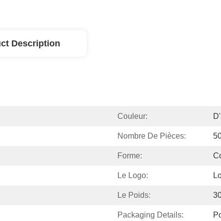
ct Description
Couleur:
D'
Nombre De Pièces:
5
Forme:
C
Le Logo:
Lo
Le Poids:
3
Packaging Details:
P