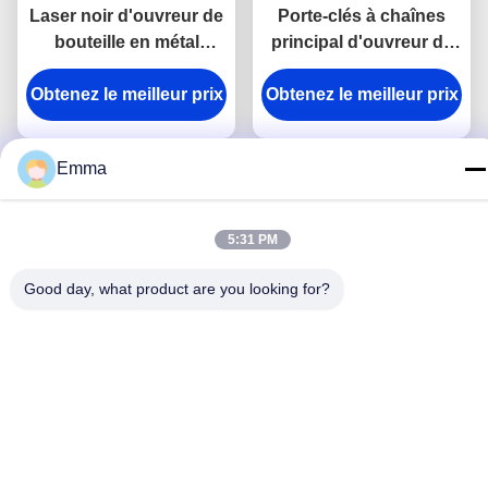
Laser noir d'ouvreur de
Porte-clés à chaînes
bouteille en métal
principal d'ouvreur de
d'IMEGA gravant la
bouteille de pièce de
Obtenez le meilleur prix
chaîne principale de
Obtenez le meilleur prix
monnaie de chariot à
tire-bouchon de vin
achats de support en
métal en nylon d'unité
Emma
centrale
5:31 PM
Good day, what product are you looking for?
Souvenir à chaînes
Porte-clés gravé par
principal gravé en
métal en alliage de zinc
alliage de zinc de
personnalisé par ellipse
Obtenez le meilleur prix
rectangle d'ouvreur de
Obtenez le meilleur prix
de chaîne principale