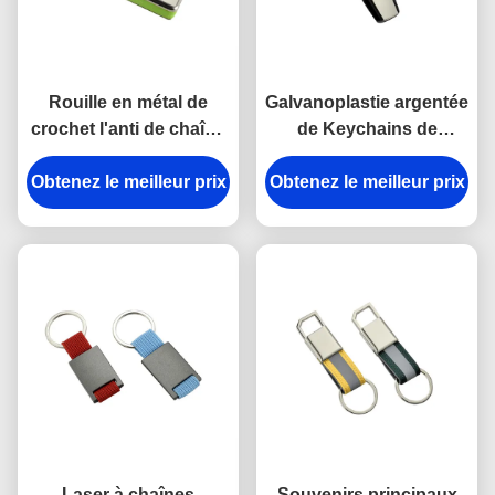
Rouille en métal de
Galvanoplastie argentée
crochet l'anti de chaîne
de Keychains de
principale de rupture en
support principal en
Obtenez le meilleur prix
alliage de zinc de
Obtenez le meilleur prix
plastique en métal
support a gravé des
d'ABS de trapèze
porte-clés en métal
Laser à chaînes
Souvenirs principaux