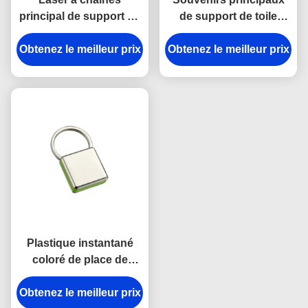
principal de support en
de support de toile
métal de rectangle
lumineuse d'épaisseur
Obtenez le meilleur prix
gravant le cadeau de
Obtenez le meilleur prix
du porte-clés 9mm de
souvenir de toile
crochet de rupture en
métal de courroie
Plastique instantané
coloré de place de
chaîne principale de
crochet d'anti de rouille
Obtenez le meilleur prix