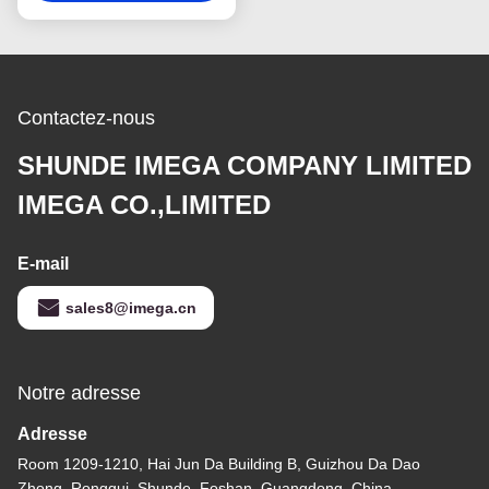
en métal support de
chaîne principale
Contactez-nous
SHUNDE IMEGA COMPANY LIMITED
IMEGA CO.,LIMITED
E-mail
sales8@imega.cn
Notre adresse
Adresse
Room 1209-1210, Hai Jun Da Building B, Guizhou Da Dao
Zhong, Ronggui, Shunde, Foshan, Guangdong, China