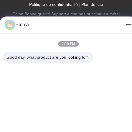
Politique de confidentialité
|
Plan du site
Chine Bonne qualité Support à chaînes principal en métal
Fournisseur. Copyright © -2026 SHUNDE IMEGA COMPANY
Emma
LIMITED IMEGA CO.,LIMITED . Tous droits réservés.
2:19 PM
Good day, what product are you looking for?