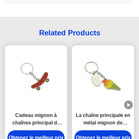
Related Products
Cadeau mignon à
La chaîne principale en
chaînes principal de
métal mignon de
souvenir de la planche
Pantone émaillent la
à roulettes en alliage de
Obtenez le meilleur prix
Obtenez le meilleur prix
chaîne principale