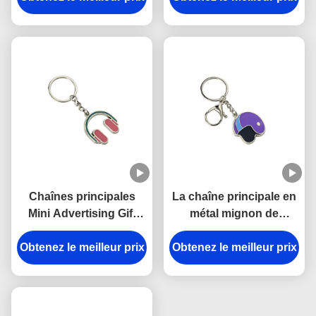
zinc mini 3.5mm
épaisse de crème
Pantone de fer
glacée de voiture de
3mm en alliage de zinc
Chaînes principales
La chaîne principale en
Mini Advertising Gift
métal mignon de
Keyring d'écouteur
casque de Pantone de
Obtenez le meilleur prix
d'émail rose de fer
Obtenez le meilleur prix
souvenir émaillent
l'épaisseur d'Iron Man
3mm