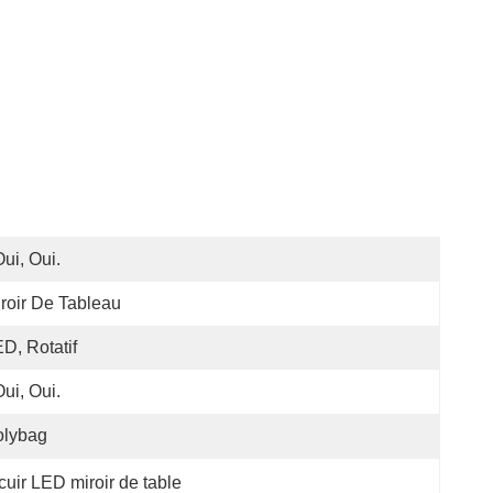
Oui, Oui.
roir De Tableau
D, Rotatif
Oui, Oui.
olybag
uir LED miroir de table