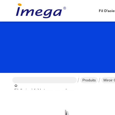
Fil D'aci
Produits
Miroir
Fil d'acier à faible teneur en carbone