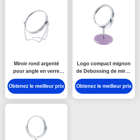
Miroir rond argenté
Logo compact mignon
pour angle en verre
de Debossing de miroir
dégrossi rotatif de
de miroir cosmétique en
Obtenez le meilleur prix
miroir de maquillage le
Obtenez le meilleur prix
cuir de Tableau d'unité
double
centrale petit