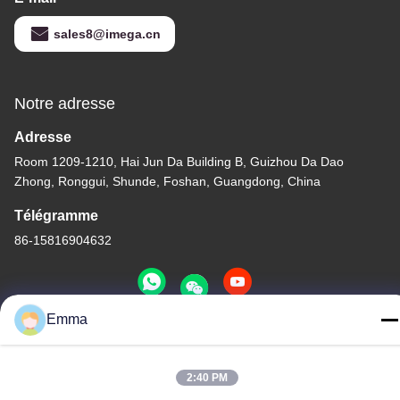
sales8@imega.cn
Notre adresse
Adresse
Room 1209-1210, Hai Jun Da Building B, Guizhou Da Dao
Zhong, Ronggui, Shunde, Foshan, Guangdong, China
Télégramme
86-15816904632
Emma
Politique de confidentialité
|
Plan du site
Chine Bonne qualité Support à chaînes principal en métal
2:40 PM
Fournisseur. Copyright © -2026 SHUNDE IMEGA COMPANY