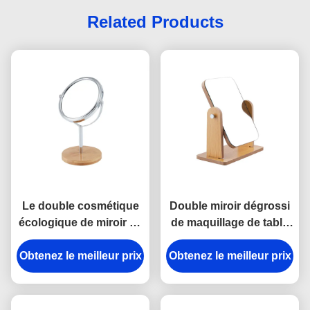
Related Products
Le double cosmétique
Double miroir dégrossi
écologique de miroir de
de maquillage de table
Tableau dégrossit
ronde de rectangle
Obtenez le meilleur prix
bambou de bureau en
Obtenez le meilleur prix
rotatif en bois de miroir
bois de miroir