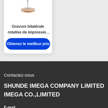
Gravure bilatérale
rotative de impression
UV de laser à verre de
miroir de miroir rond de
Obtenez le meilleur prix
maquillage
Contactez-nous
SHUNDE IMEGA COMPANY LIMITED
IMEGA CO.,LIMITED
E-mail